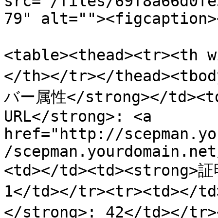
src="/files/69f8a66d0fe
79" alt=""><figcaption>
<table><thead><tr><th 
</th></tr></thead><tbo
バー属性</strong></td><t
URL</strong>: <a 
href="http://scepman.yo
/scepman.yourdomain.net
<td></td><td><strong
1</td></tr><tr><td><
</strong>: 42</td></tr