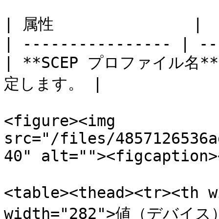
| 属性               |  
| ---------------- | --
| **SCEP プロファイル名*
定します。 |

<figure><img 
src="/files/4857126536a
40" alt=""><figcaption>
<table><thead><tr><th 
width="282">値（デバイス