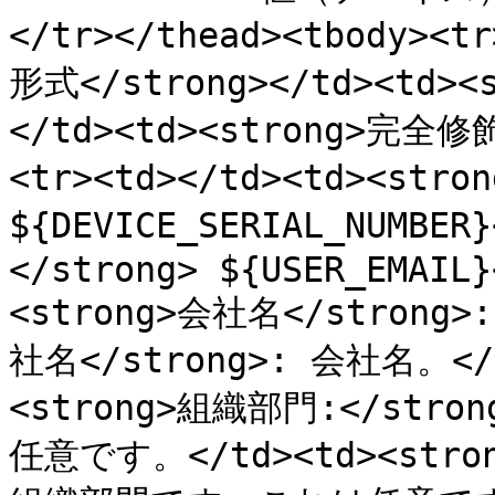
</tr></thead><tbody>
形式</strong></td><td>
</td><td><strong>完全修
<tr><td></td><td><stro
${DEVICE_SERIAL_NUMBER
</strong> ${USER_EMAIL}
<strong>会社名</strong>
社名</strong>: 会社名。</td
<strong>組織部門:</st
任意です。</td><td><str