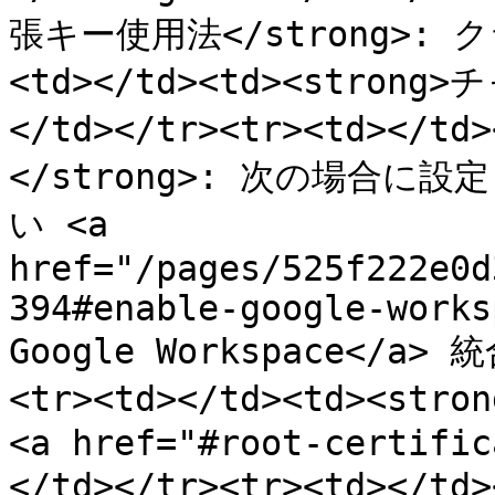
張キー使用法</strong>: ク
<td></td><td><stron
</td></tr><tr><td></t
</strong>: 次の場合
い <a 
href="/pages/525f222e0d
394#enable-google-works
Google Workspace</a
<tr><td></td><td><st
<a href="#root-certific
</td></tr><tr><td></