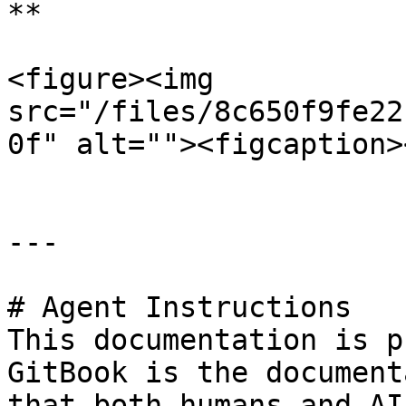
**

<figure><img 
src="/files/8c650f9fe22
0f" alt=""><figcaption>
---

# Agent Instructions

This documentation is p
GitBook is the document
that both humans and AI