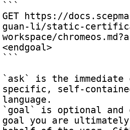
```

GET https://docs.scepma
guan-li/static-certific
workspace/chromeos.md?a
<endgoal>

```

`ask` is the immediate 
specific, self-containe
language.

`goal` is optional and 
goal you are ultimately