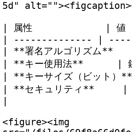
5d" alt=""><figcaption>
| 属性             | 値  
| -------------- | ----
| **署名アルゴリズム**   | S
| **キー使用法**      | 
| **キーサイズ（ビット）** | 
| **セキュリティ**    
|

<figure><img 