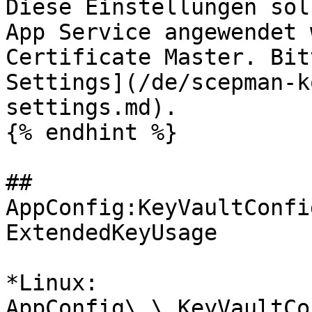
Diese Einstellungen sol
App Service angewendet 
Certificate Master. Bit
Settings](/de/scepman-k
settings.md).

{% endhint %}

## 
AppConfig:KeyVaultConfi
ExtendedKeyUsage

*Linux: 
AppConfig\_\_KeyVaultCo