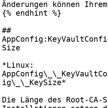
Änderungen können Ihrem
{% endhint %}

## 
AppConfig:KeyVaultConfi
Size

*Linux: 
AppConfig\_\_KeyVaultCo
ig\_\_KeySize*

Die Länge des Root-CA-S