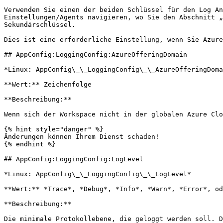
Verwenden Sie einen der beiden Schlüssel für den Log An
Einstellungen/Agents navigieren, wo Sie den Abschnitt „
Sekundärschlüssel.

Dies ist eine erforderliche Einstellung, wenn Sie Azure
## AppConfig:LoggingConfig:AzureOfferingDomain

*Linux: AppConfig\_\_LoggingConfig\_\_AzureOfferingDoma
**Wert:** Zeichenfolge

**Beschreibung:**

Wenn sich der Workspace nicht in der globalen Azure Clo
{% hint style="danger" %}

Änderungen können Ihrem Dienst schaden!

{% endhint %}

## AppConfig:LoggingConfig:LogLevel

*Linux: AppConfig\_\_LoggingConfig\_\_LogLevel*

**Wert:** *Trace*, *Debug*, *Info*, *Warn*, *Error*, od
**Beschreibung:**

Die minimale Protokollebene, die geloggt werden soll. D