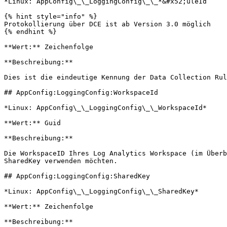
*Linux: AppConfig\_\_LoggingConfig\_\_*&#x52;uleId

{% hint style="info" %}

Protokollierung über DCE ist ab Version 3.0 möglich

{% endhint %}

**Wert:** Zeichenfolge

**Beschreibung:**

Dies ist die eindeutige Kennung der Data Collection Rul
## AppConfig:LoggingConfig:WorkspaceId

*Linux: AppConfig\_\_LoggingConfig\_\_WorkspaceId*

**Wert:** Guid

**Beschreibung:**

Die WorkspaceID Ihres Log Analytics Workspace (im Überb
SharedKey verwenden möchten.

## AppConfig:LoggingConfig:SharedKey

*Linux: AppConfig\_\_LoggingConfig\_\_SharedKey*

**Wert:** Zeichenfolge

**Beschreibung:**
