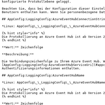
konfigurierte Protokollebene geloggt.

Beachten Sie, dass bei der Konfiguration dieser Einstel
Benutzern enthalten kann. Wenn Sie personenbezogene Dat
## AppConfig:LoggingConfig:AzureEventHubConnectionStrin
*Linux: AppConfig\_\_LoggingConfig\_\_AzureEventHubConn
{% hint style="info" %}

Die Protokollierung an Azure Event Hub ist ab Version 2
{% endhint %}

**Wert:** Zeichenfolge

**Beschreibung:**

Die Verbindungszeichenfolge zu Ihrem Azure Event Hub. W
[AppConfig:LoggingConfig:AzureEventHubServiceUri](#appc
Authentifizierungsinformationen enthalten.

## AppConfig:LoggingConfig:AzureEventHubName

*Linux: AppConfig\_\_LoggingConfig\_\_AzureEventHubName
{% hint style="info" %}

Die Protokollierung an Azure Event Hub ist ab Version 2
{% endhint %}

**Wert:** Zeichenfolge
