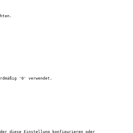
hten.

rdmäßig '0' verwendet.

der diese Einstellung konfigurieren oder 