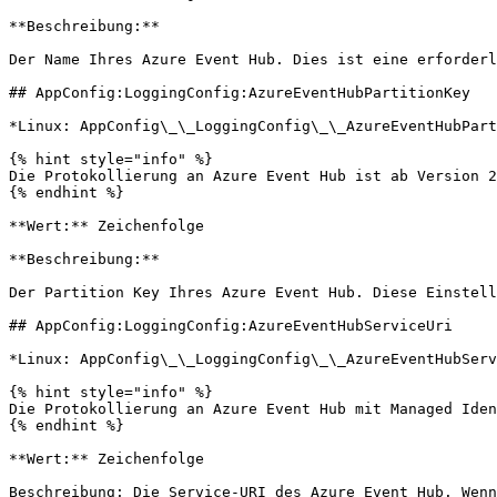
**Beschreibung:**

Der Name Ihres Azure Event Hub. Dies ist eine erforderl
## AppConfig:LoggingConfig:AzureEventHubPartitionKey

*Linux: AppConfig\_\_LoggingConfig\_\_AzureEventHubPart
{% hint style="info" %}

Die Protokollierung an Azure Event Hub ist ab Version 2
{% endhint %}

**Wert:** Zeichenfolge

**Beschreibung:**

Der Partition Key Ihres Azure Event Hub. Diese Einstell
## AppConfig:LoggingConfig:AzureEventHubServiceUri

*Linux: AppConfig\_\_LoggingConfig\_\_AzureEventHubServ
{% hint style="info" %}

Die Protokollierung an Azure Event Hub mit Managed Iden
{% endhint %}

**Wert:** Zeichenfolge

Beschreibung: Die Service-URI des Azure Event Hub. Wenn