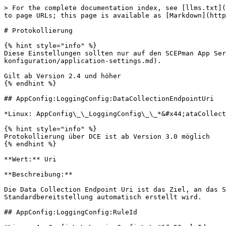
> For the complete documentation index, see [llms.txt](
to page URLs; this page is available as [Markdown](http
# Protokollierung

{% hint style="info" %}

Diese Einstellungen sollten nur auf den SCEPman App Ser
konfiguration/application-settings.md).

Gilt ab Version 2.4 und höher

{% endhint %}

## AppConfig:LoggingConfig:DataCollectionEndpointUri

*Linux: AppConfig\_\_LoggingConfig\_\_*&#x44;ataCollect
{% hint style="info" %}

Protokollierung über DCE ist ab Version 3.0 möglich

{% endhint %}

**Wert:** Uri

**Beschreibung:**

Die Data Collection Endpoint Uri ist das Ziel, an das S
Standardbereitstellung automatisch erstellt wird.

## AppConfig:LoggingConfig:RuleId
