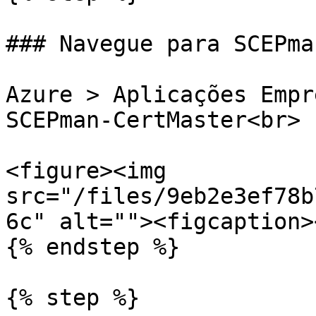
### Navegue para SCEPma
Azure > Aplicações Empr
SCEPman-CertMaster<br>

<figure><img 
src="/files/9eb2e3ef78b
6c" alt=""><figcaption>
{% endstep %}

{% step %}
