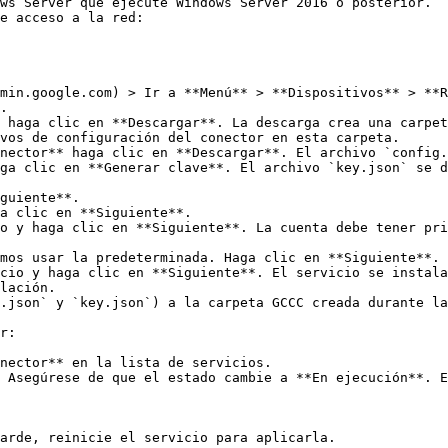
ws Server que ejecute Windows Server 2016 o posterior.

e acceso a la red:

min.google.com) > Ir a **Menú** > **Dispositivos** > **R
.

 haga clic en **Descargar**. La descarga crea una carpet
vos de configuración del conector en esta carpeta.

nector** haga clic en **Descargar**. El archivo `config.
ga clic en **Generar clave**. El archivo `key.json` se d
.json` y `key.json`) a la carpeta GCCC creada durante la
r:

arde, reinicie el servicio para aplicarla.
