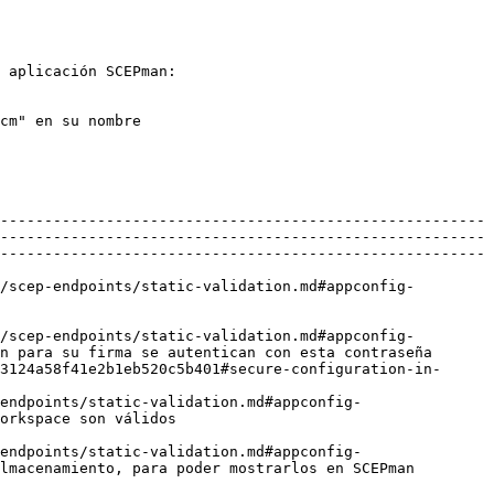
 aplicación SCEPman:

cm" en su nombre

-------------------------------------------------------
-------------------------------------------------------
-------------------------------------------------------
/scep-endpoints/static-validation.md#appconfig-
/scep-endpoints/static-validation.md#appconfig-
n para su firma se autentican con esta contraseña 
3124a58f41e2b1eb520c5b401#secure-configuration-in-
endpoints/static-validation.md#appconfig-
                                                         
endpoints/static-validation.md#appconfig-
lmacenamiento, para poder mostrarlos en SCEPman 