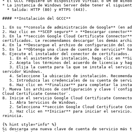
* El GCCC requiere un dispositivo virtual o VM de Windo
* La instancia de Windows Server debe tener el siguient
  * Salida: HTTP (80) y HTTPS (443).

#### **Instalación del GCCC**

1. En su **consola de administración de Google** (en ad
2. Haz clic en **SCEP seguro** > **Descargar conector**
3. En la **sección Google Cloud Certificate Connector**
certificados. Le recomendamos descargar los demás archi
4. En la **Descargue el archivo de configuración del co
5. En la **Obtenga una clave de cuenta de servicio** ha
6. Ejecute el instalador del conector de certificados.

   1. En el asistente de instalación, haga clic en **Siguiente**.

   2. Acepta los términos del acuerdo de licencia y haga clic en **Siguiente**.

   3. Elija la cuenta para la que se instala el servicio y haga clic en **Siguiente**. La cuenta debe tener privilegios para iniciar sesión como servicio en el 
servidor Windows.

   4. Seleccione la ubicación de instalación. Recomendamos usar la predeterminada. Haga clic en **Siguiente**.

   5. Introduzca las credenciales de su cuenta de servicio y haga clic en **Siguiente**. El servicio se instala.

   6. Haz clic en **Finalizar** para completar la instalación.

7. Mueva los archivos de configuración y clave (`config
Cloud Certificate Connector`.

8. Inicie el servicio Google Cloud Certificate Connecto
   1. Abra Servicios de Windows.

   2. Selecciona **sección Google Cloud Certificate Connector** en la lista de servicios.

   3. Haz clic en **Iniciar** para iniciar el servicio. Asegúrese de que el estado cambie a **En ejecución**. El servicio se reinicia automáticamente si el equipo se 
reinicia.

{% hint style="info" %}

Si descarga una nueva clave de cuenta de servicio más t