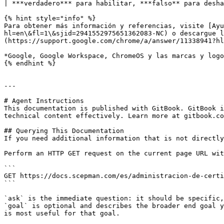
| ***verdadero*** para habilitar, ***falso** para desha
{% hint style="info" %}

Para obtener más información y referencias, visite [Ayu
hl=en\&fl=1\&sjid=2941552975651362083-NC) o descargue l
(https://support.google.com/chrome/a/answer/11338941?hl
*Google, Google Workspace, ChromeOS y las marcas y logo
{% endhint %}

---

# Agent Instructions

This documentation is published with GitBook. GitBook i
technical content effectively. Learn more at gitbook.co
## Querying This Documentation

If you need additional information that is not directly
Perform an HTTP GET request on the current page URL wit
```

GET https://docs.scepman.com/es/administracion-de-certi
```

`ask` is the immediate question: it should be specific,
`goal` is optional and describes the broader end goal y
is most useful for that goal.
