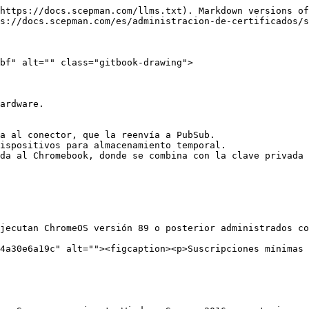
https://docs.scepman.com/llms.txt). Markdown versions of
s://docs.scepman.com/es/administracion-de-certificados/s
bf" alt="" class="gitbook-drawing">

ardware.

a al conector, que la reenvía a PubSub.

ispositivos para almacenamiento temporal.

da al Chromebook, donde se combina con la clave privada 
jecutan ChromeOS versión 89 o posterior administrados co
4a30e6a19c" alt=""><figcaption><p>Suscripciones mínimas 