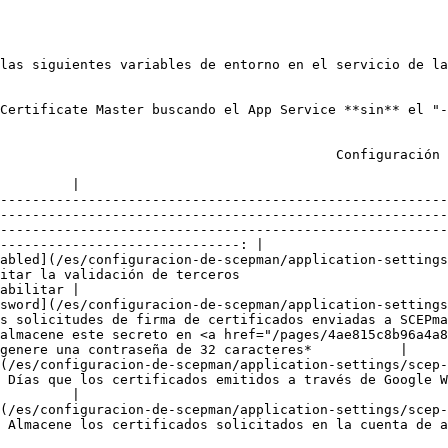
las siguientes variables de entorno en el servicio de la
Certificate Master buscando el App Service **sin** el "-
uración                                                                                                
         |

--------------------------------------------------------
--------------------------------------------------------
--------------------------------------------------------
------------------------------: |

abled](/es/configuracion-de-scepman/application-settings
                                                                                                                                 
abilitar |

sword](/es/configuracion-de-scepman/application-settings
s solicitudes de firma de certificados enviadas a SCEPma
almacene este secreto en <a href="/pages/4ae815c8b96a4a8
genere una contraseña de 32 caracteres*           |

(/es/configuracion-de-scepman/application-settings/scep-
                                                                                                                                                              
         |

(/es/configuracion-de-scepman/application-settings/scep-
 Almacene los certificados solicitados en la cuenta de a