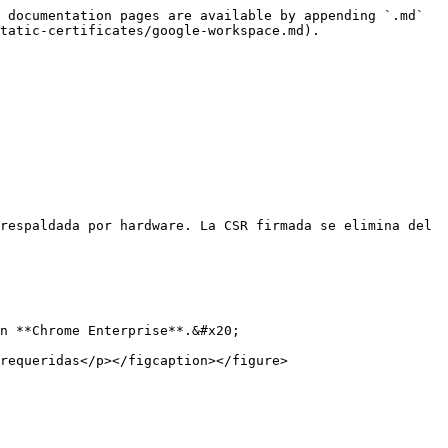
 documentation pages are available by appending `.md` 
tatic-certificates/google-workspace.md).

respaldada por hardware. La CSR firmada se elimina del 
n **Chrome Enterprise**.&#x20;

requeridas</p></figcaption></figure>
