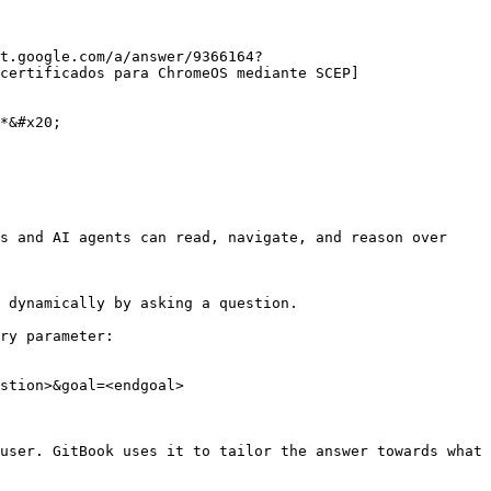
t.google.com/a/answer/9366164?
certificados para ChromeOS mediante SCEP]
*&#x20;

s and AI agents can read, navigate, and reason over 
 dynamically by asking a question.

ry parameter:

stion>&goal=<endgoal>

user. GitBook uses it to tailor the answer towards what 