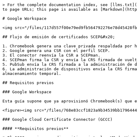
> For the complete documentation index, see [llms.txt](
to page URLs; this page is available as [Markdown](http
# Google Workspace

<img src="/files/117d557f00e79ed9fb564792276e78d45428fb
## Flujo de emisión de certificados SCEP&#x20;

1. Chromebook genera una clave privada respaldada por h
2. Google genera una CSR con el perfil SCEP.

3. El conector reenvía la CSR a SCEPman.

4. SCEPman firma la CSR y envía la CRS firmada de vuelt
5. PubSub envía la CRS firmada a la administración de d
6. La administración de dispositivos envía la CRS firma
almacenamiento temporal.

## Requisitos previos

### Google Workspace

Esta guía supone que ya aprovisionó Chromebook(s) que e
<figure><img src="/files/768e83ccf1823a9b34539bb1796444
### Google Cloud Certificate Connector (GCCC)

#### **Requisitos previos**
