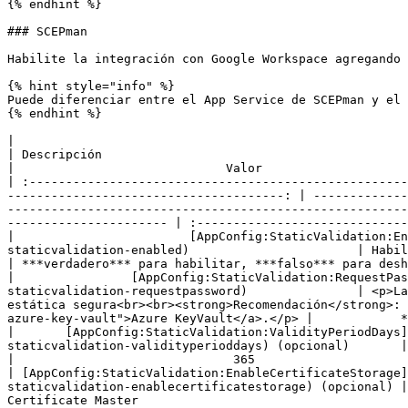
{% endhint %}

### SCEPman

Habilite la integración con Google Workspace agregando 
{% hint style="info" %}

Puede diferenciar entre el App Service de SCEPman y el 
{% endhint %}

|                                                                                                Config
| Descripción                                                                                                                                                                                                                                                                                                              
|                             Valor                    
| :----------------------------------------------------
--------------------------------------: | -------------
-------------------------------------------------------
---------------------- | :-----------------------------
|                        [AppConfig:StaticValidation:En
staticvalidation-enabled)                       | Habilitar la validación de terceros                                                                                                                                                     
| ***verdadero*** para habilitar, ***falso*** para desh
|                [AppConfig:StaticValidation:RequestPas
staticvalidation-requestpassword)               | <p>La
estática segura<br><br><strong>Recomendación</strong>: 
azure-key-vault">Azure KeyVault</a>.</p> |            *
|       [AppConfig:StaticValidation:ValidityPeriodDays]
staticvalidation-validityperioddays) (opcional)       | Días que los certificados emitidos a través de Google Workspace son válidos                       
|                              365                     
| [AppConfig:StaticValidation:EnableCertificateStorage]
staticvalidation-enablecertificatestorage) (opcional) |
Certificate Master                                                                                                                                                                                                