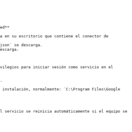
ed**

a en su escritorio que contiene el conector de 
json` se descarga.

escarga.

 instalación, normalmente: `C:\Program Files\Google 