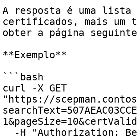
A resposta é uma lista 
certificados, mais um t
obter a página seguinte.
**Exemplo**

```bash

curl -X GET 
"https://scepman.contos
searchText=507AEAC03CCE
1&pageSize=10&certValid
  -H "Authorization: Bearer <token>" \
