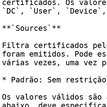
certificados. Os valore
`DC`, `User`, `Device`,
**`Sources`**

Filtra certificados pel
foram emitidos. Pode es
várias vezes, uma vez p
* Padrão: Sem restrição

Os valores válidos são 
abaixo, deve especifica