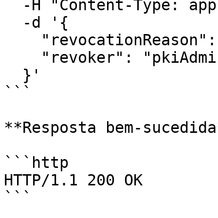
  -H "Content-Type: application/json" \

  -d '{

    "revocationReason": 4,

    "revoker": "pkiAdmin@contoso.com"

  }'

```

**Resposta bem-sucedida*
```http

HTTP/1.1 200 OK

```
