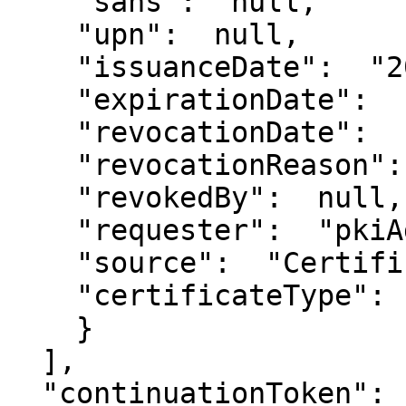
    "sans":  null,

    "upn":  null,

    "issuanceDate":  "2026-05-28T10:57:22Z",

    "expirationDate":  "2028-05-28T10:57:22Z",

    "revocationDate":  null,

    "revocationReason":  null,

    "revokedBy":  null,

    "requester":  "pkiAdmin@contoso.com",

    "source":  "CertificateMaster",

    "certificateType":  "Static"

    }

  ],

  "continuationToken": "..."
