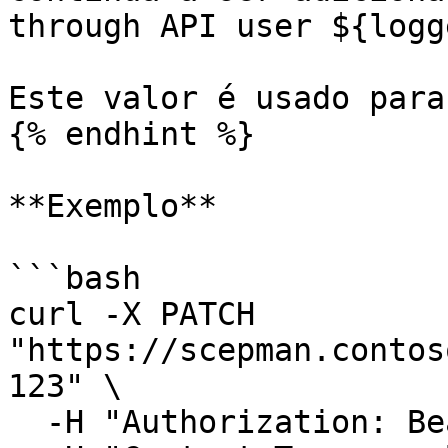
through API user ${logg
Este valor é usado para
{% endhint %}

**Exemplo**

```bash

curl -X PATCH 
"https://scepman.contos
123" \

  -H "Authorization: Bearer <token>" \
