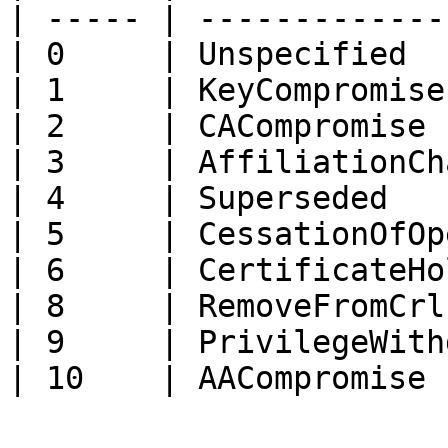
| ----- | -------------
| 0     | Unspecified  
| 1     | KeyCompromise
| 2     | CACompromise 
| 3     | AffiliationCh
| 4     | Superseded   
| 5     | CessationOfOp
| 6     | CertificateHo
| 8     | RemoveFromCrl
| 9     | PrivilegeWith
| 10    | AACompromise 