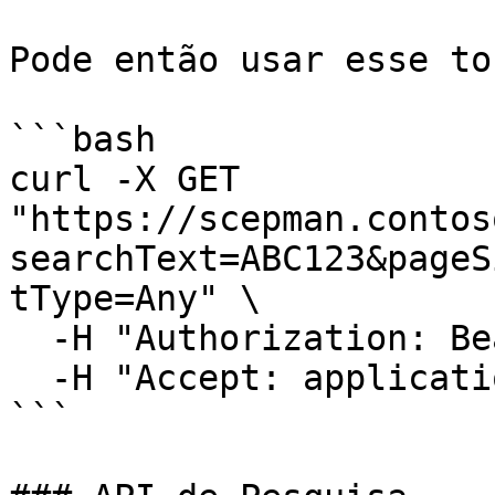
Pode então usar esse to
```bash

curl -X GET 
"https://scepman.contos
searchText=ABC123&pageS
tType=Any" \

  -H "Authorization: Bearer $TOKEN" \

  -H "Accept: application/json"

```
