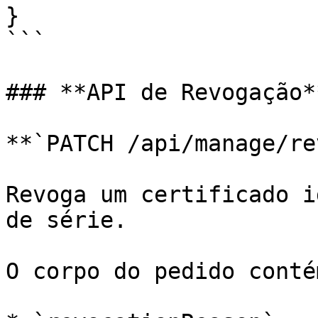
}

```

### **API de Revogação**
**`PATCH /api/manage/re
Revoga um certificado i
de série.

O corpo do pedido contém