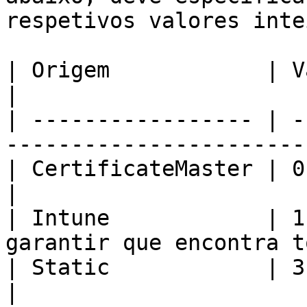
respetivos valores inte
| Origem            | Valor                                    
|

| ----------------- | -
----------------------- 
| CertificateMaster | 0                                                   
|

| Intune            | 1
garantir que encontra t
| Static            | 3                                                   
|
