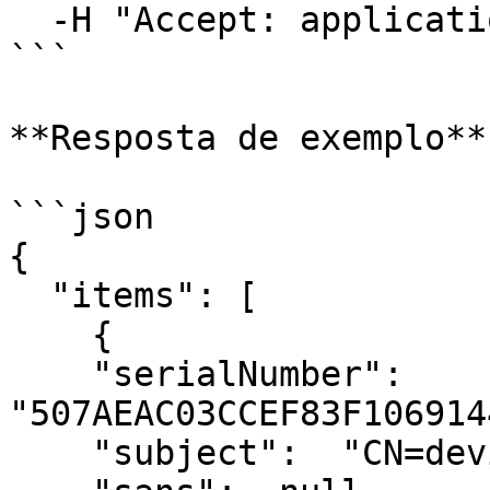
  -H "Accept: application/json"

```

**Resposta de exemplo**

```json

{

  "items": [

    {

    "serialNumber":  
"507AEAC03CCEF83F106914
    "subject":  "CN=device01.contoso.local",
