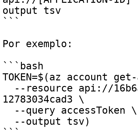
output tsv

```

Por exemplo:

```bash

TOKEN=$(az account get-
  --resource api://16b6a4d1-0a20-4b41-bf58-
12783034cad3 \

  --query accessToken \

  --output tsv)

```
