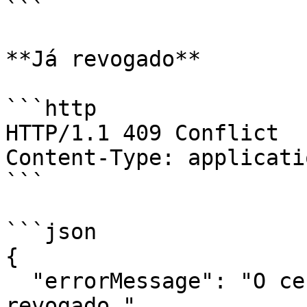
```

**Já revogado**

```http

HTTP/1.1 409 Conflict

Content-Type: applicati
```

```json

{

  "errorMessage": "O certificado já está 
revogado.",
