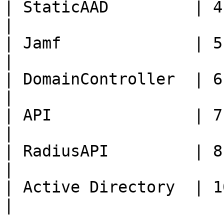
| StaticAAD         | 4                                                   
|

| Jamf              | 5                                                   
|

| DomainController  | 6                                                   
|

| API               | 7                                                   
|

| RadiusAPI         | 8                                                   
|

| Active Directory  | 10                                               
|
