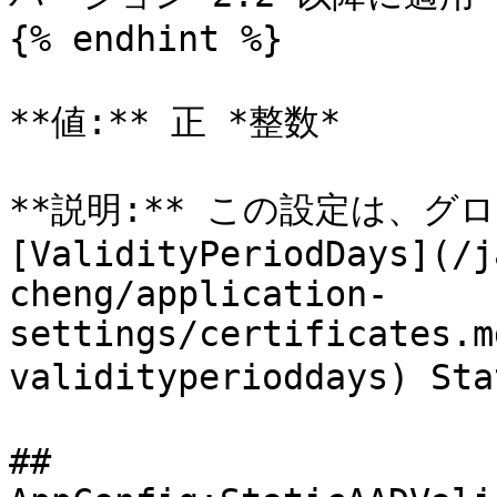
{% endhint %}

**値:** 正 *整数*

**説明:** この設定は、グロ
[ValidityPeriodDays](/j
cheng/application-
settings/certificates.m
validityperioddays) 
## 