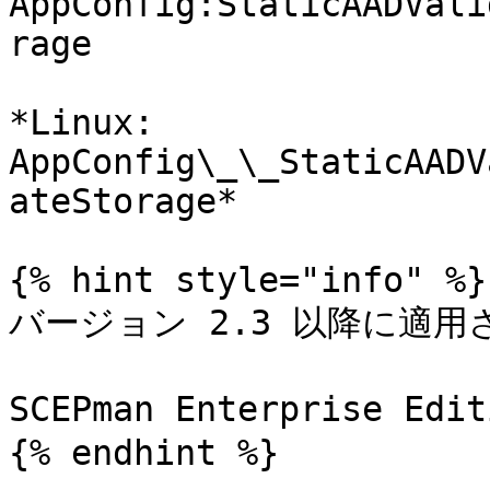
AppConfig:StaticAADVali
rage

*Linux: 
AppConfig\_\_StaticAADV
ateStorage*

{% hint style="info" %}

バージョン 2.3 以降に適用
SCEPman Enterprise Edi
{% endhint %}
