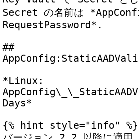
Secret の名前は *AppConfi
RequestPassword*.

## 
AppConfig:StaticAADVali
*Linux: 
AppConfig\_\_StaticAADV
Days*

{% hint style="info" %}

バージョン 2.2 以降に適用
