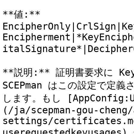
**値:** 
EncipherOnly|CrlSign|Ke
Encipherment|*KeyEnciph
italSignature*|Deciph
**説明:** 証明書要求に K
SCEPman はこの設定で定義さ
します。もし [AppConfig:Us
(/ja/scepman-gou-cheng/
settings/certificates.m
userequestedkeyusag