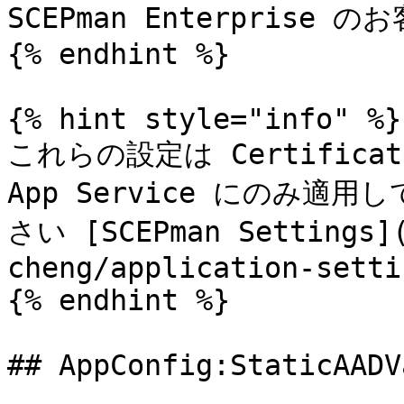
SCEPman Enterprise の
{% endhint %}

{% hint style="info" %}

これらの設定は Certificate
App Service にのみ
さい [SCEPman Settings](
cheng/application-setti
{% endhint %}

## AppConfig:StaticAADV