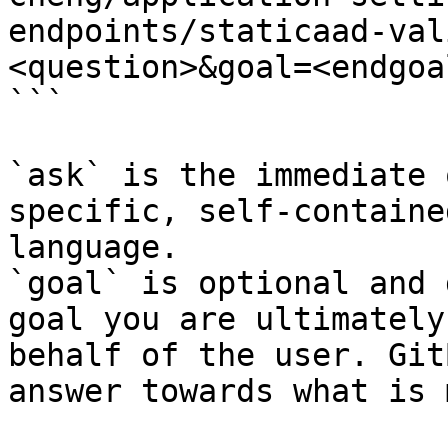
endpoints/staticaad-val
<question>&goal=<endgoal
```

`ask` is the immediate 
specific, self-containe
language.

`goal` is optional and 
goal you are ultimately
behalf of the user. Git
answer towards what is 