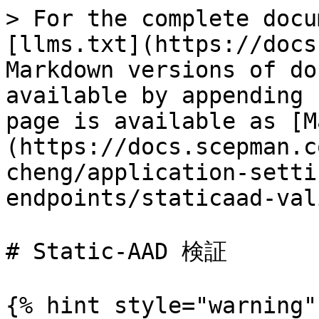
> For the complete docu
[llms.txt](https://docs
Markdown versions of do
available by appending 
page is available as [M
(https://docs.scepman.c
cheng/application-setti
endpoints/staticaad-val
# Static-AAD 検証

{% hint style="warning" 