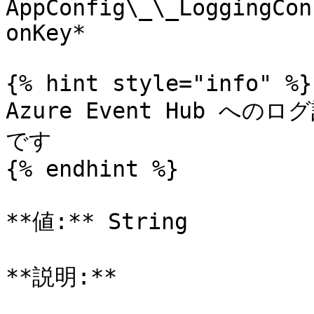
AppConfig\_\_LoggingCon
onKey*

{% hint style="info" %}

Azure Event Hub へ
です

{% endhint %}

**値:** String

**説明:**
