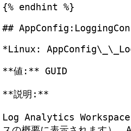
{% endhint %}

## AppConfig:LoggingCon
*Linux: AppConfig\_\_Lo
**値:** GUID

**説明:**

Log Analytics Worksp
スの概要に表示されます）。Azu