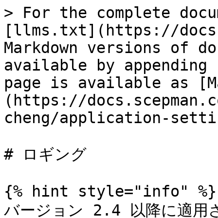
> For the complete docu
[llms.txt](https://docs
Markdown versions of do
available by appending 
page is available as [M
(https://docs.scepman.c
cheng/application-setti
# ロギング

{% hint style="info" %}

バージョン 2.4 以降に適用