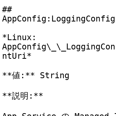
## 
AppConfig:LoggingConfig
*Linux: 
AppConfig\_\_LoggingCon
ntUri*

**値:** String

**説明:**
