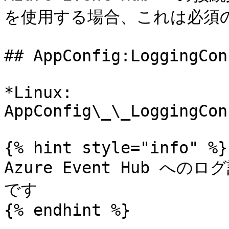
を使用する場合、これは必須の
## AppConfig:LoggingCon
*Linux: 
AppConfig\_\_LoggingCon
{% hint style="info" %}

Azure Event Hub へ
です

{% endhint %}
