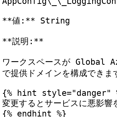
AppConfig\_\_LoggingCon
**値:** String

**説明:**

ワークスペースが Global A
で提供ドメインを構成できます。既
{% hint style="danger" %
変更するとサービスに悪影響を
{% endhint %}
