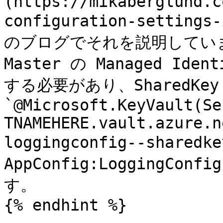
(https://mikaberglund.c
configuration-settings
のブログでそれを説明しています。
Master の Managed Ide
する必要があり、SharedKey
`@Microsoft.KeyVault(Se
TNAMEHERE.vault.azure.n
loggingconfig--sharedke
AppConfig:LoggingCon
す。

{% endhint %}
