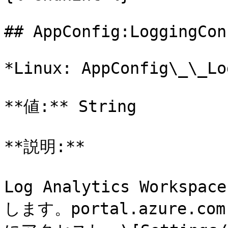
## AppConfig:LoggingCon
*Linux: AppConfig\_\_Lo
**値:** String

**説明:**

Log Analytics Work
します。portal.azure.com 