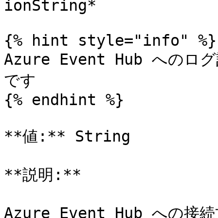
ionString*

{% hint style="info" %}

Azure Event Hub へ
です

{% endhint %}

**値:** String

**説明:**

Azure Event Hub への接続