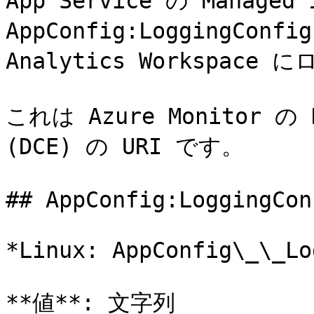
App Service の Manag
AppConfig:LoggingConf
Analytics Workspa
これは Azure Monitor の Da
(DCE) の URI です。

## AppConfig:LoggingCon
*Linux: AppConfig\_\_Lo
**値**: 文字列
