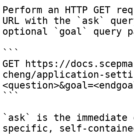
Perform an HTTP GET req
URL with the `ask` quer
optional `goal` query p
```

GET https://docs.scepma
cheng/application-setti
<question>&goal=<endgoal
```

`ask` is the immediate 
specific, self-containe