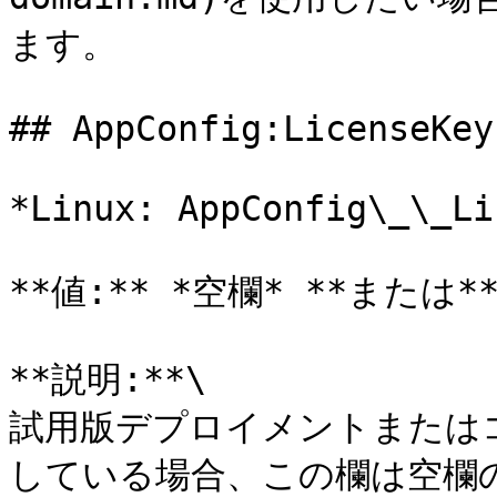
ます。

## AppConfig:LicenseKey

*Linux: AppConfig\_\_Li
**値:** *空欄* **または*
**説明:**\

試用版デプロイメントまたは
している場合、この欄は空欄