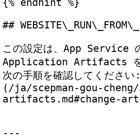
{% endhint %}

## WEBSITE\_RUN\_FROM\_
この設定は、App Servic
Application Artifact
次の手順を確認してください: [Ap
(/ja/scepman-gou-cheng/
artifacts.md#change-art
---
