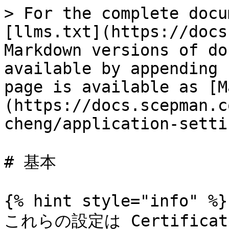
> For the complete docu
[llms.txt](https://docs
Markdown versions of do
available by appending 
page is available as [M
(https://docs.scepman.c
cheng/application-setti
# 基本

{% hint style="info" %}

これらの設定は Certificate