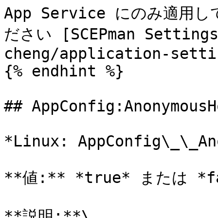
App Service にのみ
ださい [SCEPman Settings
cheng/application-setti
{% endhint %}

## AppConfig:AnonymousH
*Linux: AppConfig\_\_An
**値:** *true* または *fa
**説明:**\
