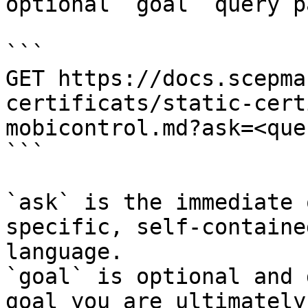
optional `goal` query p
```

GET https://docs.scepma
certificats/static-cert
mobicontrol.md?ask=<que
```

`ask` is the immediate 
specific, self-containe
language.

`goal` is optional and 
goal you are ultimately