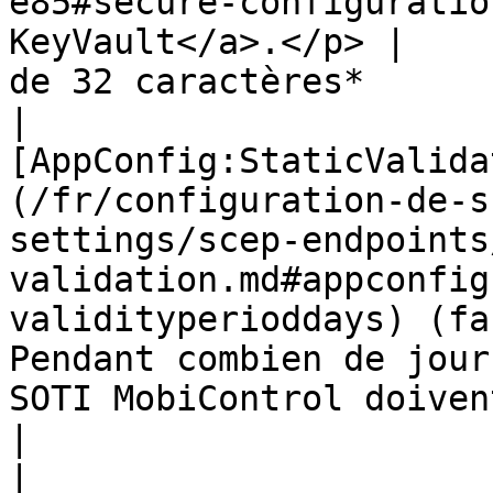
e85#secure-configuratio
KeyVault</a>.</p> |    
de 32 caractères*      |
|          
[AppConfig:StaticValida
(/fr/configuration-de-s
settings/scep-endpoints
validation.md#appconfig
validityperioddays) (fa
Pendant combien de jour
SOTI MobiControl doivent-ils être valides                                                                                                                   
|                          365            
|
