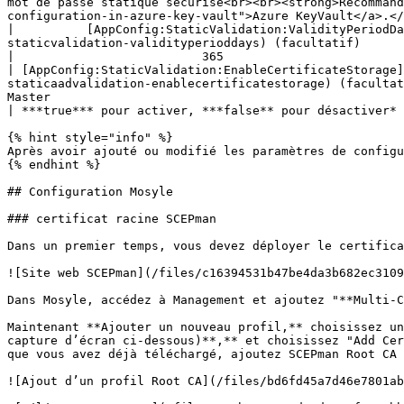
mot de passe statique sécurisé<br><br><strong>Recommand
configuration-in-azure-key-vault">Azure KeyVault</a>.</
|          [AppConfig:StaticValidation:ValidityPeriodDa
staticvalidation-validityperioddays) (facultatif)          | Pendant combien de jours les certificats émis via Mosyle doivent-ils être valides        
|                          365                         
| [AppConfig:StaticValidation:EnableCertificateStorage]
staticaadvalidation-enablecertificatestorage) (facultat
Master                                                                                                                                                                                                                         
| ***true*** pour activer, ***false** pour désactiver* 
{% hint style="info" %}

Après avoir ajouté ou modifié les paramètres de configu
{% endhint %}

## Configuration Mosyle

### certificat racine SCEPman

Dans un premier temps, vous devez déployer le certifica
![Site web SCEPman](/files/c16394531b47be4da3b682ec3109
Dans Mosyle, accédez à Management et ajoutez "**Multi-C
Maintenant **Ajouter un nouveau profil,** choisissez un
capture d’écran ci-dessous)**,** et choisissez "Add Cer
que vous avez déjà téléchargé, ajoutez SCEPman Root CA 
![Ajout d’un profil Root CA](/files/bd6fd45a7d46e7801ab