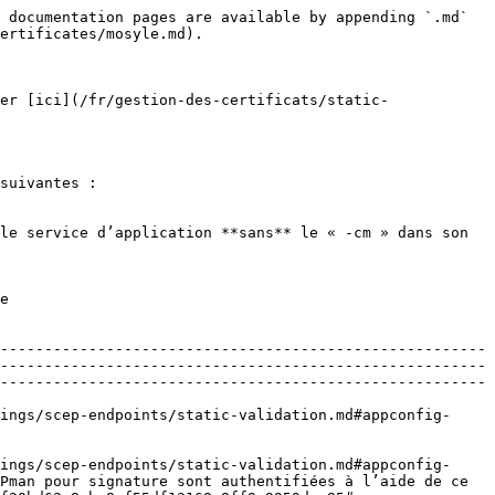
 documentation pages are available by appending `.md` 
ertificates/mosyle.md).

er [ici](/fr/gestion-des-certificats/static-
suivantes :

le service d’application **sans** le « -cm » dans son 
  
-------------------------------------------------------
-------------------------------------------------------
-------------------------------------------------------
ings/scep-endpoints/static-validation.md#appconfig-
ings/scep-endpoints/static-validation.md#appconfig-
Pman pour signature sont authentifiées à l’aide de ce 