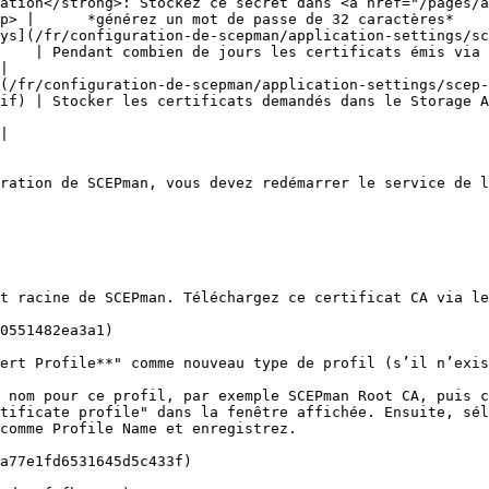
ation</strong>: Stockez ce secret dans <a href="/pages/a
p> |      *générez un mot de passe de 32 caractères*    
ys](/fr/configuration-de-scepman/application-settings/sc
                                                                                                                                                         
|

(/fr/configuration-de-scepman/application-settings/scep-
if) | Stocker les certificats demandés dans le Storage A
|

ration de SCEPman, vous devez redémarrer le service de l
t racine de SCEPman. Téléchargez ce certificat CA via le
0551482ea3a1)

ert Profile**" comme nouveau type de profil (s’il n’exis
 nom pour ce profil, par exemple SCEPman Root CA, puis c
tificate profile" dans la fenêtre affichée. Ensuite, sél
comme Profile Name et enregistrez.

a77e1fd6531645d5c433f)
