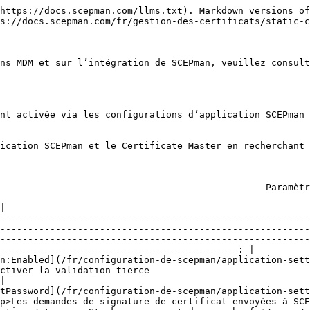
https://docs.scepman.com/llms.txt). Markdown versions of
s://docs.scepman.com/fr/gestion-des-certificats/static-c
ns MDM et sur l’intégration de SCEPman, veuillez consult
nt activée via les configurations d’application SCEPman 
ication SCEPman et le Certificate Master en recherchant 
ramètre                                                                                                    
|

--------------------------------------------------------
--------------------------------------------------------
--------------------------------------------------------
-------------------------------------------: |

n:Enabled](/fr/configuration-de-scepman/application-sett
                                                                                                                              
|

tPassword](/fr/configuration-de-scepman/application-sett
p>Les demandes de signature de certificat envoyées à SCE