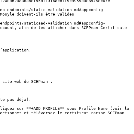
f20bd62a8aba8ef55df13168c8ff9c9959dae85#secure-
  |

ep-endpoints/static-validation.md#appconfig-
                                                                                     
endpoints/staticaad-validation.md#appconfig-
ccount, afin de les afficher dans SCEPman Certificate 
’application.

 site web de SCEPman :

te pas déjà).

liquez sur **+ADD PROFILE** sous Profile Name (voir la 
ectionnez et téléversez le certificat racine SCEPman 