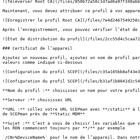
![Téléverser Root CA](/files/850b72a50c1d7ad6a97f340abb
Maintenant, vous devez attribuer ce profil à vos appare
![Enregistrer le profil Root CA](/files/7e4d2467549250c
Après l’enregistrement, vous pouvez vérifier l’état de 
![État de distribution du profil](/files/2cc55d4c5caa72
### Certificat de l’appareil

Ajoutez un nouveau profil, ajoutez un nom de profil par
valeurs comme indiqué ci-dessous

![Configuration du profil SCEP](/files/c35a185bb8af43e3
![Configuration du profil SCEP](/files/b31af1b8041d2c54
**Nom du profil :** choisissez un nom pour votre profil

**Serveur :** choisissez URL

**URL :** collez votre URL SCEPman avec **/static** à l
de SCEPman près de **Static MDM**

**Sujet :** C’est à vous de choisir les variables que v
les RDN commencent toujours par **/** par exemple

`/CN=%DeviceName%` pour le nom de l’appareil. Dans notr