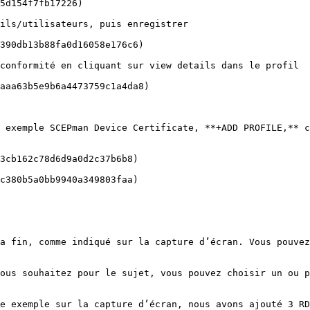
5d154f7fb17226)

ils/utilisateurs, puis enregistrer

390db13b88fa0d16058e176c6)

conformité en cliquant sur view details dans le profil

aaa63b5e9b6a4473759c1a4da8)

 exemple SCEPman Device Certificate, **+ADD PROFILE,** c
3cb162c78d6d9a0d2c37b6b8)

c380b5a0bb9940a349803faa)

a fin, comme indiqué sur la capture d’écran. Vous pouvez
ous souhaitez pour le sujet, vous pouvez choisir un ou p
e exemple sur la capture d’écran, nous avons ajouté 3 RD