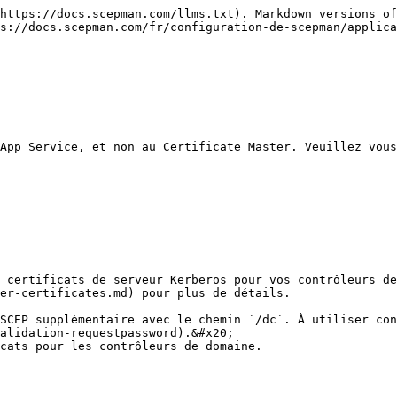
https://docs.scepman.com/llms.txt). Markdown versions of
s://docs.scepman.com/fr/configuration-de-scepman/applica
App Service, et non au Certificate Master. Veuillez vous
 certificats de serveur Kerberos pour vos contrôleurs de
er-certificates.md) pour plus de détails.

SCEP supplémentaire avec le chemin `/dc`. À utiliser con
alidation-requestpassword).&#x20;

cats pour les contrôleurs de domaine.
