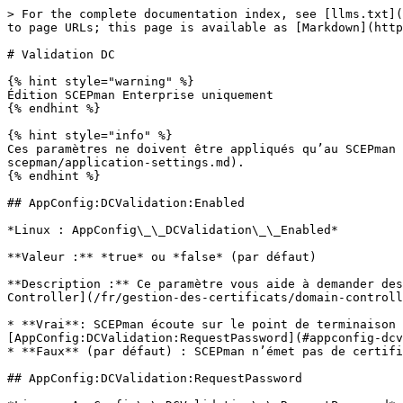
> For the complete documentation index, see [llms.txt](
to page URLs; this page is available as [Markdown](http
# Validation DC

{% hint style="warning" %}

Édition SCEPman Enterprise uniquement

{% endhint %}

{% hint style="info" %}

Ces paramètres ne doivent être appliqués qu’au SCEPman 
scepman/application-settings.md).

{% endhint %}

## AppConfig:DCValidation:Enabled

*Linux : AppConfig\_\_DCValidation\_\_Enabled*

**Valeur :** *true* ou *false* (par défaut)

**Description :** Ce paramètre vous aide à demander des
Controller](/fr/gestion-des-certificats/domain-controll
* **Vrai**: SCEPman écoute sur le point de terminaison 
[AppConfig:DCValidation:RequestPassword](#appconfig-dcv
* **Faux** (par défaut) : SCEPman n’émet pas de certifi
## AppConfig:DCValidation:RequestPassword
