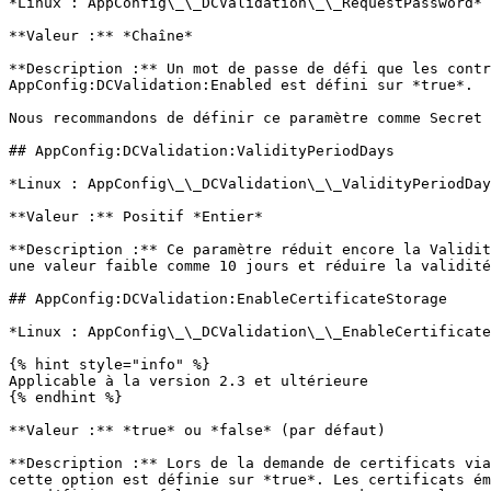
*Linux : AppConfig\_\_DCValidation\_\_RequestPassword*

**Valeur :** *Chaîne*

**Description :** Un mot de passe de défi que les contr
AppConfig:DCValidation:Enabled est défini sur *true*.

Nous recommandons de définir ce paramètre comme Secret 
## AppConfig:DCValidation:ValidityPeriodDays

*Linux : AppConfig\_\_DCValidation\_\_ValidityPeriodDay
**Valeur :** Positif *Entier*

**Description :** Ce paramètre réduit encore la Validit
une valeur faible comme 10 jours et réduire la validité
## AppConfig:DCValidation:EnableCertificateStorage

*Linux : AppConfig\_\_DCValidation\_\_EnableCertificate
{% hint style="info" %}

Applicable à la version 2.3 et ultérieure

{% endhint %}

**Valeur :** *true* ou *false* (par défaut)

**Description :** Lors de la demande de certificats via
cette option est définie sur *true*. Les certificats ém