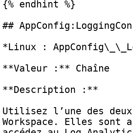
{% endhint %}

## AppConfig:LoggingCon
*Linux : AppConfig\_\_L
**Valeur :** Chaîne

**Description :**

Utilisez l’une des deux
Workspace. Elles sont a
accédez au Log Analytic