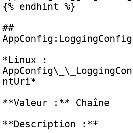
{% endhint %}

## 
AppConfig:LoggingConfig
*Linux : 
AppConfig\_\_LoggingCon
ntUri*

**Valeur :** Chaîne

**Description :**
