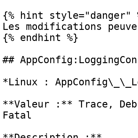
{% hint style="danger" %
Les modifications peuve
{% endhint %}

## AppConfig:LoggingCon
*Linux : AppConfig\_\_L
**Valeur :** Trace, Deb
Fatal

**Description :**
