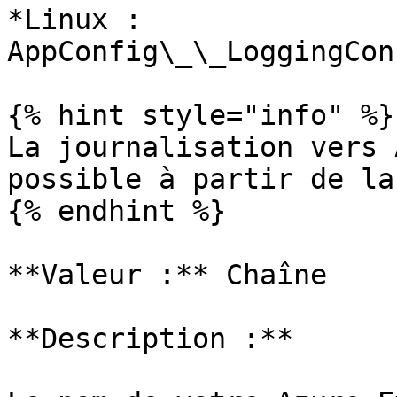
*Linux : 
AppConfig\_\_LoggingCon
{% hint style="info" %}

La journalisation vers 
possible à partir de la
{% endhint %}

**Valeur :** Chaîne

**Description :**
