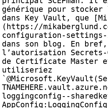
principal SCEPman. Il e
générique pour stocker 
dans Key Vault, que [Mi
(https://mikaberglund.c
configuration-settings-
dans son blog. En bref,
l’autorisation Secrets-
de Certificate Master e
utiliseriez 
`@Microsoft.KeyVault(Se
TNAMEHERE.vault.azure.n
loggingconfig--sharedke
AppConfig:LoggingConfig