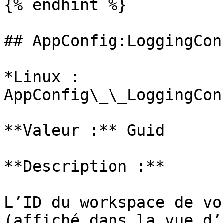
{% endhint %}

## AppConfig:LoggingCon
*Linux : 
AppConfig\_\_LoggingCon
**Valeur :** Guid

**Description :**

L’ID du workspace de vo
(affiché dans la vue d’