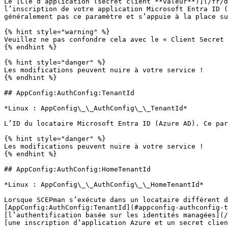
Le [Clé d’application (secret client **valeur**)](/fr/d
l’inscription de votre application Microsoft Entra ID (
généralement pas ce paramètre et s’appuie à la place su
{% hint style="warning" %}

Veuillez ne pas confondre cela avec le « Client Secret 
{% endhint %}

{% hint style="danger" %}

Les modifications peuvent nuire à votre service !

{% endhint %}

## AppConfig:AuthConfig:TenantId

*Linux : AppConfig\_\_AuthConfig\_\_TenantId*

L’ID du locataire Microsoft Entra ID (Azure AD). Ce par
{% hint style="danger" %}

Les modifications peuvent nuire à votre service !

{% endhint %}

## AppConfig:AuthConfig:HomeTenantId

*Linux : AppConfig\_\_AuthConfig\_\_HomeTenantId*

Lorsque SCEPman s’exécute dans un locataire différent d
[AppConfig:AuthConfig:TenantId](#appconfig-authconfig-t
[l’authentification basée sur les identités managées](/
[une inscription d’application Azure et un secret clien