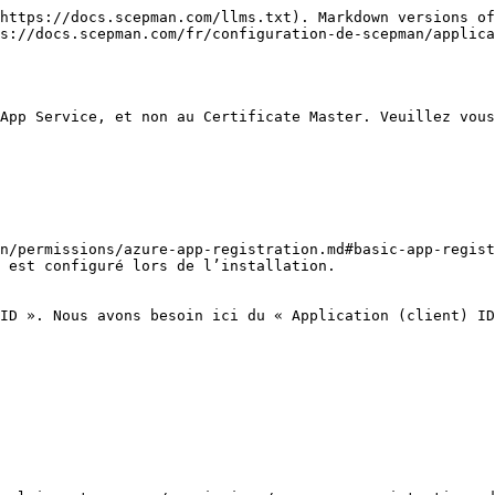
https://docs.scepman.com/llms.txt). Markdown versions of
s://docs.scepman.com/fr/configuration-de-scepman/applica
App Service, et non au Certificate Master. Veuillez vous
n/permissions/azure-app-registration.md#basic-app-regist
 est configuré lors de l’installation.

ID ». Nous avons besoin ici du « Application (client) ID