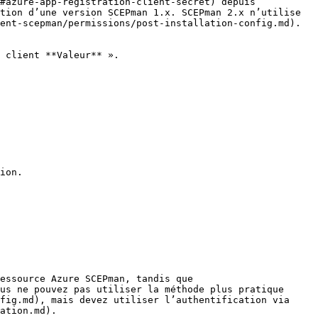
#azure-app-registration-client-secret) depuis 
tion d’une version SCEPman 1.x. SCEPman 2.x n’utilise 
ent-scepman/permissions/post-installation-config.md).

 client **Valeur** ».

ion.

essource Azure SCEPman, tandis que 
us ne pouvez pas utiliser la méthode plus pratique 
fig.md), mais devez utiliser l’authentification via 
ation.md).
