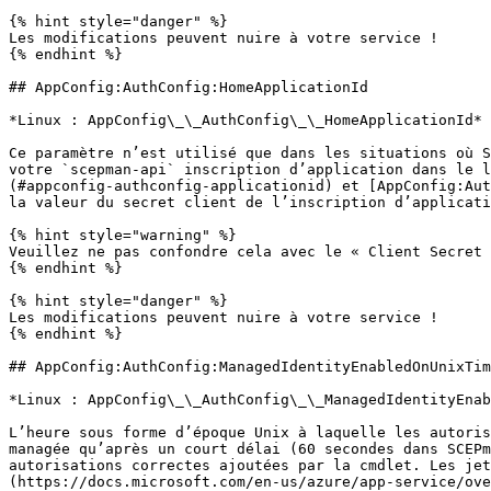
{% hint style="danger" %}

Les modifications peuvent nuire à votre service !

{% endhint %}

## AppConfig:AuthConfig:HomeApplicationId

*Linux : AppConfig\_\_AuthConfig\_\_HomeApplicationId*

Ce paramètre n’est utilisé que dans les situations où S
votre `scepman-api` inscription d’application dans le l
(#appconfig-authconfig-applicationid) et [AppConfig:Aut
la valeur du secret client de l’inscription d’applicati
{% hint style="warning" %}

Veuillez ne pas confondre cela avec le « Client Secret 
{% endhint %}

{% hint style="danger" %}

Les modifications peuvent nuire à votre service !

{% endhint %}

## AppConfig:AuthConfig:ManagedIdentityEnabledOnUnixTim
*Linux : AppConfig\_\_AuthConfig\_\_ManagedIdentityEnab
L’heure sous forme d’époque Unix à laquelle les autoris
managée qu’après un court délai (60 secondes dans SCEPm
autorisations correctes ajoutées par la cmdlet. Les jet
(https://docs.microsoft.com/en-us/azure/app-service/ove