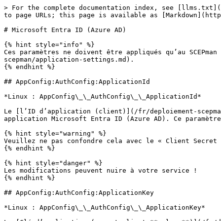
> For the complete documentation index, see [llms.txt](
to page URLs; this page is available as [Markdown](http
# Microsoft Entra ID (Azure AD)

{% hint style="info" %}

Ces paramètres ne doivent être appliqués qu’au SCEPman 
scepman/application-settings.md).

{% endhint %}

## AppConfig:AuthConfig:ApplicationId

*Linux : AppConfig\_\_AuthConfig\_\_ApplicationId*

Le [l’ID d’application (client)](/fr/deploiement-scepma
application Microsoft Entra ID (Azure AD). Ce paramètre
{% hint style="warning" %}

Veuillez ne pas confondre cela avec le « Client Secret 
{% endhint %}

{% hint style="danger" %}

Les modifications peuvent nuire à votre service !

{% endhint %}

## AppConfig:AuthConfig:ApplicationKey

*Linux : AppConfig\_\_AuthConfig\_\_ApplicationKey*
