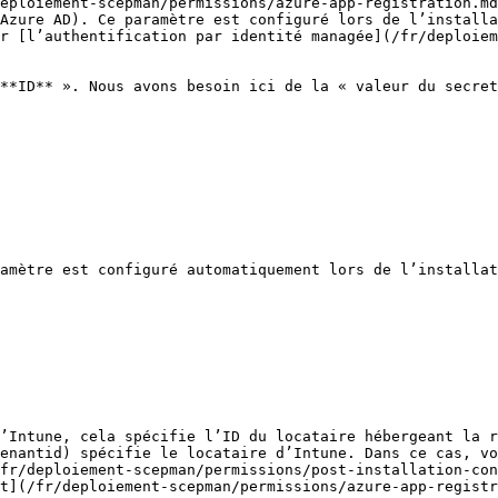
eploiement-scepman/permissions/azure-app-registration.md
Azure AD). Ce paramètre est configuré lors de l’installa
r [l’authentification par identité managée](/fr/deploiem
**ID** ». Nous avons besoin ici de la « valeur du secret
amètre est configuré automatiquement lors de l’installat
’Intune, cela spécifie l’ID du locataire hébergeant la r
enantid) spécifie le locataire d’Intune. Dans ce cas, vo
fr/deploiement-scepman/permissions/post-installation-con
t](/fr/deploiement-scepman/permissions/azure-app-registr