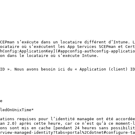
CEPman s’exécute dans un locataire différent d’Intune. L
ocataire où s’exécutent les App Services SCEPman et Cer
hConfig:ApplicationKey](#appconfig-authconfig-applicatio
on dans le locataire où s’exécute Intune.

ID ». Nous avons besoin ici du « Application (client) ID
e

ledOnUnixTime*

ations requises pour l’identité managée ont été accordée
an 2.0) après cette heure, car ce n’est qu’à ce moment-l
ons sont mis en cache [pendant 24 heures sans possibilit
rview-managed-identity?tabs=portal%2Cdotnet#configure-ta