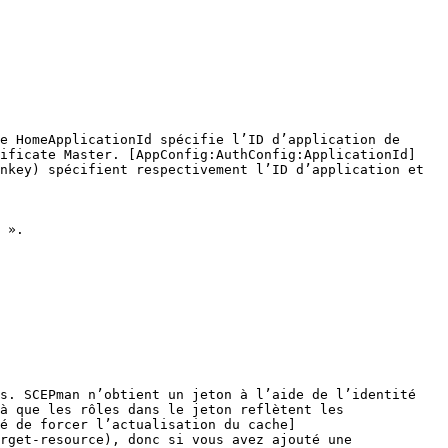
e HomeApplicationId spécifie l’ID d’application de 
tificate Master. [AppConfig:AuthConfig:ApplicationId]
nkey) spécifient respectivement l’ID d’application et 
 ».

s. SCEPman n’obtient un jeton à l’aide de l’identité 
à que les rôles dans le jeton reflètent les 
é de forcer l’actualisation du cache]
rget-resource), donc si vous avez ajouté une 