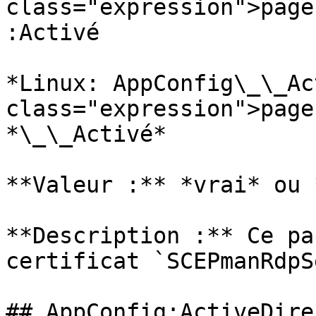
class="expression">page
:Activé

*Linux: AppConfig\_\_Ac
class="expression">page
*\_\_Activé*

**Valeur :** *vrai* ou 
**Description :** Ce pa
certificat `SCEPmanRdpS
## AppConfig:ActiveDire