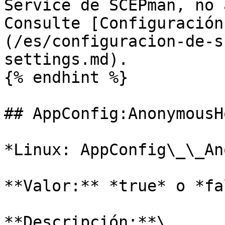
Service de SCEPman, no 
Consulte [Configuración
(/es/configuracion-de-s
settings.md).

{% endhint %}

## AppConfig:AnonymousH
*Linux: AppConfig\_\_An
**Valor:** *true* o *fal
**Descripción:**\
