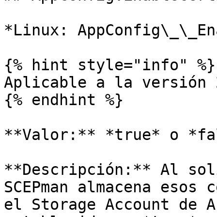
*Linux: AppConfig\_\_En
{% hint style="info" %}

Aplicable a la versión 
{% endhint %}

**Valor:** *true* o *fa
**Descripción:** Al sol
SCEPman almacena esos c
el Storage Account de A