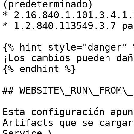
(predeterminado)

* 2.16.840.1.101.3.4.1.
* 1.2.840.113549.3.7 pa
{% hint style="danger" %
¡Los cambios pueden dañ
{% endhint %}

## WEBSITE\_RUN\_FROM\_
Esta configuración apun
Artifacts que se cargar
Service.\
