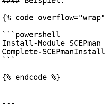
#### Beispiel:

{% code overflow="wrap"
```powershell

Install-Module SCEPman 
Complete-SCEPmanInstall
```

{% endcode %}

---
